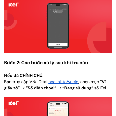
Bước 2: Các bước xử lý sau khi tra cứu
Nếu đã CHÍNH CHỦ:
Bạn truy cập VNeID tại
onelink.to/vneid
, chọn mục
“Ví
giấy tờ”
->
“Số điện thoại”
->
“Đang sử dụng”
số iTel.