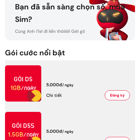
Bạn đã sẵn sàng chọn số, mua
Sim?
Cùng Anh iTel đi liền thôiiiiii! Gét gô
Gói cước nổi bật
Gét gô!
Gói
D5
5.000đ
/
ngày
1GB
/ngày
Chi tiết
Đăng ký
Gói
D5S
5.000đ
/
ngày
1.5GB
/ngày