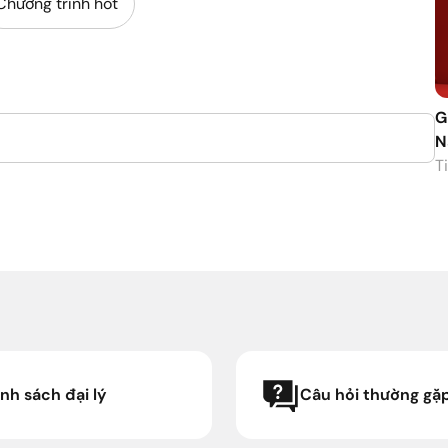
Chương trình hot
G
N
Ti
nh sách đại lý
Câu hỏi thường gặ