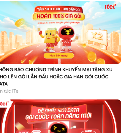
HÔNG BÁO CHƯƠNG TRÌNH KHUYẾN MẠI TẶNG XU
HO LÊN GÓI LẦN ĐẦU HOẶC GIA HẠN GÓI CƯỚC
ATA
n tức iTel