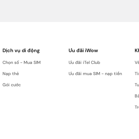
Dịch vụ di động
Ưu đãi iWow
K
Chọn số - Mua SIM
Ưu đãi iTel Club
Về
Nạp thẻ
Ưu đãi mua SIM - nạp tiền
Ti
Gói cước
T
Bả
Tr