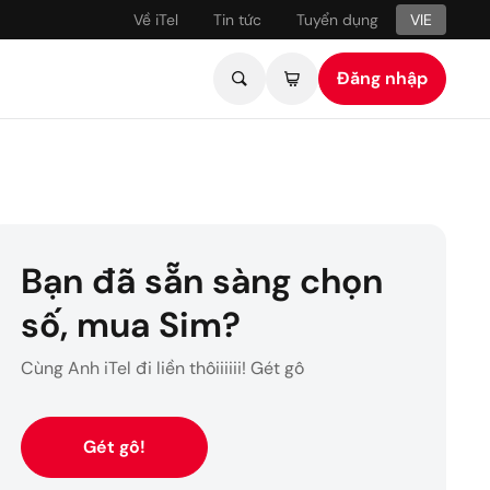
Về iTel
Tin tức
Tuyển dụng
VIE
VIE - Tiếng Việt
Đăng nhập
ENG - English
ơn hàng của bạn
Bạn đã sẵn sàng chọn
vạn tiện ích
số, mua Sim?
Cùng Anh iTel đi liền thôiiiiii! Gét gô
là biết
Gét gô!