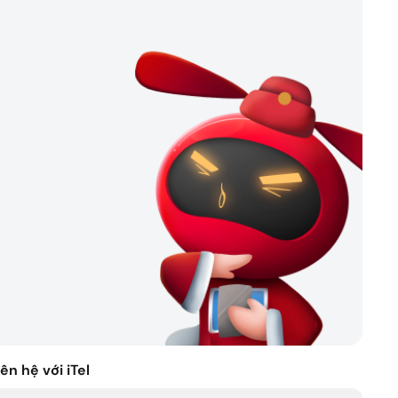
rợ nhanh chóng
iên hệ với iTel