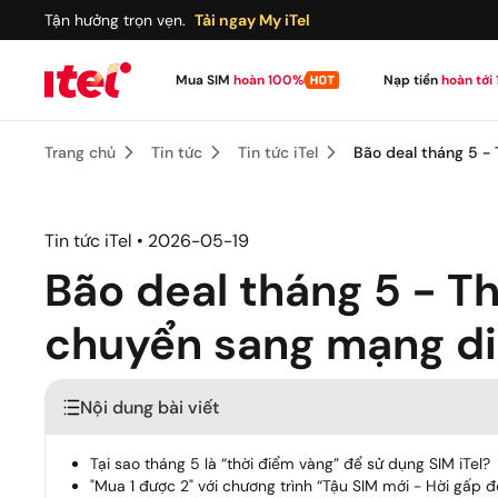
Tận hưởng trọn vẹn.
Tải ngay My iTel
Mua SIM
hoàn 100%
Nạp tiền
hoàn tới
Trang chủ
Tin tức
Tin tức iTel
Bão deal tháng 5 -
Chọn số - Mua SIM
Kho SIM số đẹp, phong thủy
Tin tức iTel • 2026-05-19
Đệ Nhất SIM Data
SIÊU HỜI
Bão deal tháng 5 - T
chuyển sang mạng di 
SIM chọn số
SIÊU HOT
Nội dung bài viết
SIM phong thủy
SIÊU LỘC
Tại sao tháng 5 là “thời điểm vàng” để sử dụng SIM iTel?
"Mua 1 được 2" với chương trình “Tậu SIM mới - Hời gấp đô