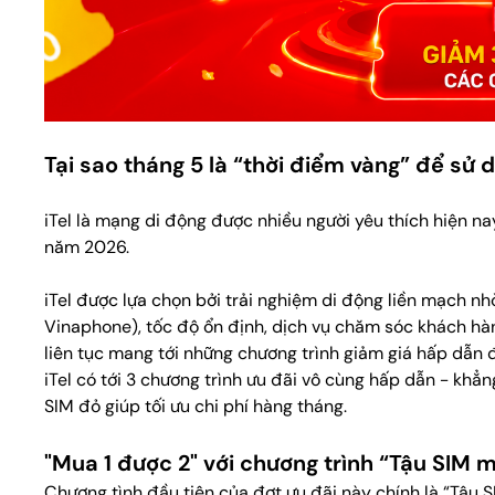
Tại sao tháng 5 là “thời điểm vàng” để sử d
iTel là mạng di động được nhiều người yêu thích hiện na
năm 2026.
iTel được lựa chọn bởi trải nghiệm di động liền mạch 
Vinaphone), tốc độ ổn định, dịch vụ chăm sóc khách hàn
liên tục mang tới những chương trình giảm giá hấp dẫn 
iTel có tới 3 chương trình ưu đãi vô cùng hấp dẫn - khẳ
SIM đỏ giúp tối ưu chi phí hàng tháng.
"Mua 1 được 2" với chương trình “Tậu SIM m
Chương tình đầu tiên của đợt ưu đãi này chính là “Tậu S