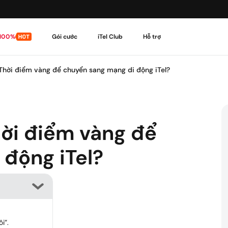
 100%
Gói cước
iTel Club
Hỗ trợ
 Thời điểm vàng để chuyển sang mạng di động iTel?
Theo dõi đơn hàng
Cập nhật tình trạng đ
hời điểm vàng để
Tải ứng dụng My iTel
Mở My iTel - Một chạm 
động iTel?
Quy Trình Sử Dụng
Đơn giản, dễ hiểu, xem 
i”.