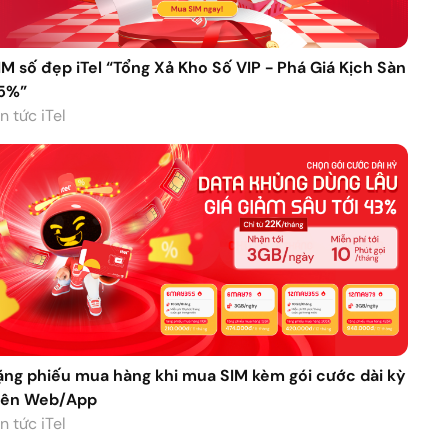
IM số đẹp iTel “Tổng Xả Kho Số VIP - Phá Giá Kịch Sàn
5%”
n tức iTel
ặng phiếu mua hàng khi mua SIM kèm gói cước dài kỳ
rên Web/App
n tức iTel