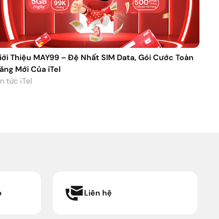
iới Thiệu MAY99 – Đệ Nhất SIM Data, Gói Cước Toàn
ăng Mới Của iTel
n tức iTel
p
Liên hệ