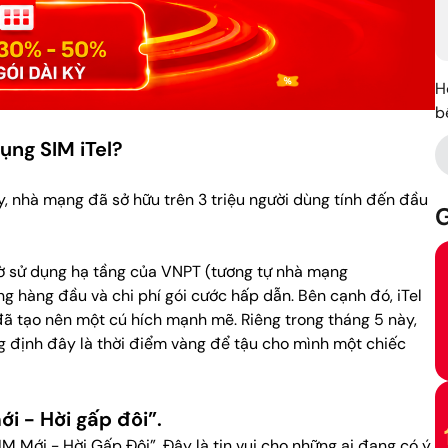
H
b
ụng SIM iTel?
y, nhà mạng đã sở hữu trên 3 triệu người dùng tính đến đầu
G
nhờ sử dụng hạ tầng của VNPT (tương tự nhà mạng
g hàng đầu và chi phí gói cước hấp dẫn. Bên cạnh đó, iTel
đã tạo nên một cú hích mạnh mẽ. Riêng trong tháng 5 này,
ng định đây là thời điểm vàng để tậu cho mình một chiếc
ới - Hời gấp đôi”.
IM Mới - Hời Gấp Đôi”. Đây là tin vui cho những ai đang có ý