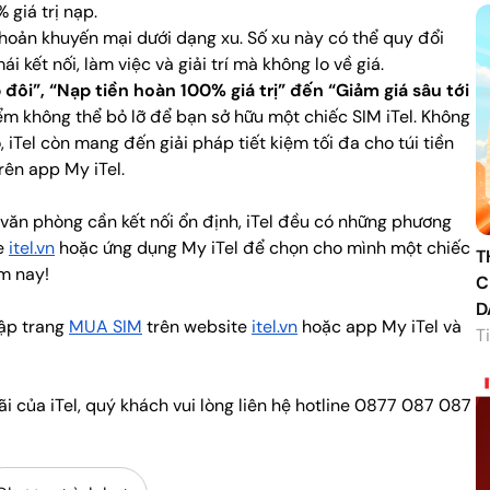
 giá trị nạp.
khoản khuyến mại dưới dạng xu. Số xu này có thể quy đổi
i kết nối, làm việc và giải trí mà không lo về giá.
 đôi”, “Nạp tiền hoàn 100% giá trị” đến “Giảm giá sâu tới
iểm không thể bỏ lỡ để bạn sở hữu một chiếc SIM iTel. Không
 iTel còn mang đến giải pháp tiết kiệm tối đa cho túi tiền
rên app My iTel.
 văn phòng cần kết nối ổn định, iTel đều có những phương
te
itel.vn
hoặc ứng dụng My iTel để chọn cho mình một chiếc
T
m nay!
C
D
cập trang
MUA SIM
trên website
itel.vn
hoặc app My iTel và
Ti
i của iTel, quý khách vui lòng liên hệ hotline 0877 087 087