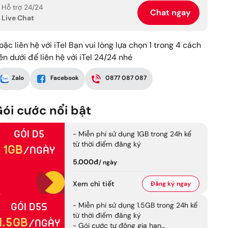
Hỗ trợ 24/24
Chat ngay
Live Chat
oặc liên hệ với iTel Bạn vui lòng lựa chọn 1 trong 4 cách
ên dưới để liên hệ với iTel 24/24 nhé
Zalo
Facebook
0877 087 087
ói cước nổi bật
Gói
D5
- Miễn phí sử dụng 1GB trong 24h kể
từ thời điểm đăng ký
1GB
/ngày
5.000đ
/
ngày
Xem chi tiết
Đăng ký
ngay
- Miễn phí sử dụng 1.5GB trong 24h kể
Gói
D5S
từ thời điểm đăng ký
1.5GB
/ngày
- Gói cước tự động gia hạn