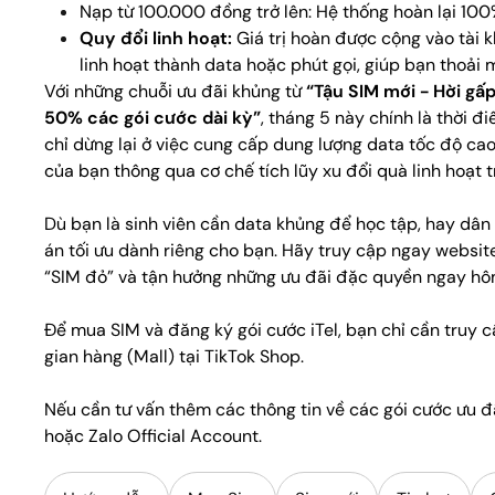
Nạp từ 100.000 đồng trở lên: Hệ thống hoàn lại 100%
Quy đổi linh hoạt:
Giá trị hoàn được cộng vào tài 
linh hoạt thành data hoặc phút gọi, giúp bạn thoải má
Với những chuỗi ưu đãi khủng từ
“Tậu SIM mới - Hời gấp
50% các gói cước dài kỳ”
, tháng 5 này chính là thời đ
chỉ dừng lại ở việc cung cấp dung lượng data tốc độ cao,
của bạn thông qua cơ chế tích lũy xu đổi quà linh hoạt t
Dù bạn là sinh viên cần data khủng để học tập, hay dân
án tối ưu dành riêng cho bạn. Hãy truy cập ngay websi
“SIM đỏ” và tận hưởng những ưu đãi đặc quyền ngay hô
Để mua SIM và đăng ký gói cước iTel, bạn chỉ cần truy 
gian hàng (Mall) tại TikTok Shop.
Nếu cần tư vấn thêm các thông tin về các gói cước ưu đã
hoặc Zalo Official Account.