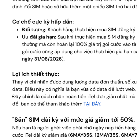
định đổi SIM hoặc sở hữu thêm một chiếc SIM thứ hai đ
Cơ chế cực kỳ hấp dẫn:
Đối tượng:
Khách hàng thực hiện mua SIM đăng ký
Ưu đãi gia hạn:
Sau khi thực hiện mua SIM đăng ký 
thường mà còn hoàn lại 100% giá trị gói cước vào tà
gói cước cũng áp dụng cho việc thực hiện gia hạn c
ngày
31/08/2026
).
Lợi ích thiết thực:
Thay vì chỉ nhận được dung lượng data đơn thuần, số xu
data. Điều này có nghĩa là bạn vừa có data để lướt web
Đây chính là cách nhận hoàn tiền iTel đơn giản nhất mà
đổi bạn có thể tham khảo thêm
TẠI ĐÂY.
"Săn" SIM dài kỳ với mức giá giảm tới 50%.
Nếu bạn là người ghét việc phải nhớ ngày nạp tiền hàng 
cước iTel dài kỳ giảm giá
(6MAY35S, 12MAY35S, 6MAY7