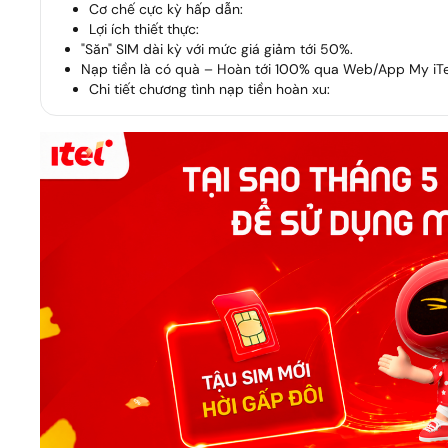
Cơ chế cực kỳ hấp dẫn:
Lợi ích thiết thực:
"Săn" SIM dài kỳ với mức giá giảm tới 50%.
Mua số cố định
Nạp tiền là có quà – Hoàn tới 100% qua Web/App My iTe
Đầu số cố định 777, đầu số 1900, tổng đài 
Chi tiết chương tình nạp tiền hoàn xu: