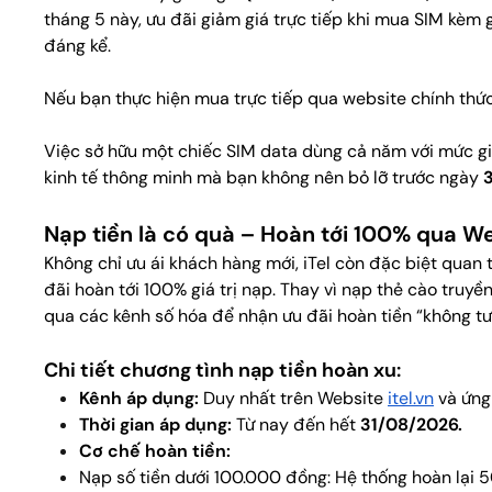
tháng 5 này, ưu đãi giảm giá trực tiếp khi mua SIM kèm 
đáng kể.
Nếu bạn thực hiện mua trực tiếp qua website chính thứ
Việc sở hữu một chiếc SIM data dùng cả năm với mức gi
kinh tế thông minh mà bạn không nên bỏ lỡ trước ngày
Nạp tiền là có quà – Hoàn tới 100% qua W
Không chỉ ưu ái khách hàng mới, iTel còn đặc biệt quan
đãi hoàn tới 100% giá trị nạp. Thay vì nạp thẻ cào truyề
qua các kênh số hóa để nhận ưu đãi hoàn tiền “không tư
Chi tiết chương tình nạp tiền hoàn xu:
Kênh áp dụng:
Duy nhất trên Website
itel.vn
và ứng
Thời gian áp dụng:
Từ nay đến hết
31/08/2026.
Cơ chế hoàn tiền:
Nạp số tiền dưới 100.000 đồng: Hệ thống hoàn lại 50