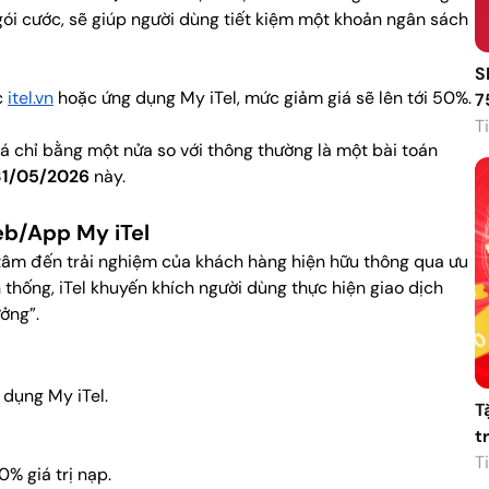
gói cước, sẽ giúp người dùng tiết kiệm một khoản ngân sách
S
c
itel.vn
hoặc ứng dụng My iTel, mức giảm giá sẽ lên tới 50%.
7
Ti
á chỉ bằng một nửa so với thông thường là một bài toán
31/05/2026
này.
eb/App My iTel
 tâm đến trải nghiệm của khách hàng hiện hữu thông qua ưu
n thống, iTel khuyến khích người dùng thực hiện giao dịch
ởng”.
 dụng My iTel.
T
t
Ti
% giá trị nạp.