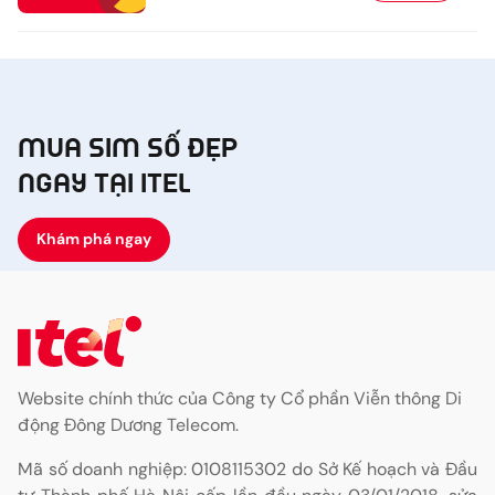
- Hủy gia hạn soạn HUYGH ITEL199 gửi
8968
(Nếu hủy gia hạn ưu đãi còn lại của gói
cước vẫn được sử dụng đến hết chu kì)
MUA SIM SỐ ĐẸP
NGAY TẠI ITEL
Khám phá ngay
Website chính thức của Công ty Cổ phần Viễn thông Di
động Đông Dương Telecom.
Mã số doanh nghiệp: 0108115302 do Sở Kế hoạch và Đầu