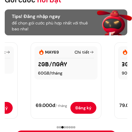
Tips! Đăng nhập ngay
để chọn gói cước phù hợp nhất với thuê
bao nha!
 tiết
MAY79
Chi tiết
3
GB/ngày
3
G
90
GB/tháng
Miễn
dụng
đa
5
90
79.000đ
89.
/
tháng
ng ký
Đăng ký