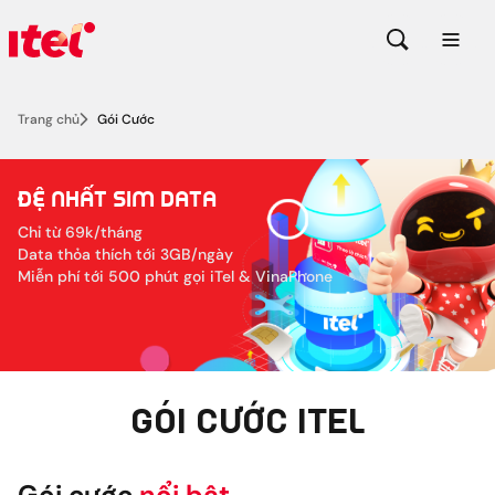
Trang chủ
Gói Cước
đệ nhất sim data
Chỉ từ 69k/tháng
Data thỏa thích tới 3GB/ngày
Miễn phí tới 500 phút gọi iTel & VinaPhone
GÓI CƯỚC ITEL
Gói cước
nổi bật