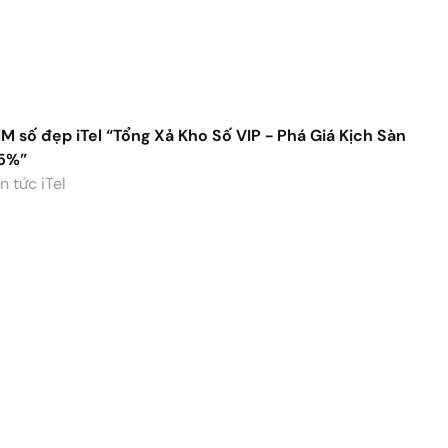
IM số đẹp iTel “Tổng Xả Kho Số VIP - Phá Giá Kịch Sàn
5%”
n tức iTel
ặng phiếu mua hàng khi mua SIM kèm gói cước dài kỳ
rên Web/App
n tức iTel