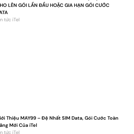
iới Thiệu MAY99 – Đệ Nhất SIM Data, Gói Cước Toàn
ăng Mới Của iTel
n tức iTel
p
Liên hệ