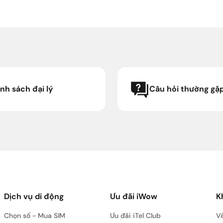
Dịch vụ di động
Ưu đãi iWow
K
Chọn số - Mua SIM
Ưu đãi iTel Club
Về
Nạp thẻ
Ưu đãi mua SIM - nạp tiền
Ti
Gói cước
T
Bả
Tr