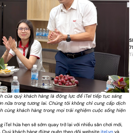
S
7
Ti
nh của quý khách hàng là động lực để iTel tiếp tục sáng
 nữa trong tương lai. Chúng tôi không chỉ cung cấp dịch
 cùng khách hàng trong mọi trải nghiệm cuộc sống hiện
T
t
iTel hứa hẹn sẽ sớm quay trở lại với nhiều sân chơi mới,
Ti
el. Quý khách hàng đừng quên theo dõi website
itel.vn
và