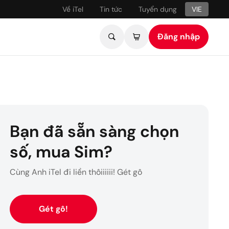
Về iTel
Tin tức
Tuyển dụng
VIE
VIE - Tiếng Việt
Đăng nhập
ENG - English
ơn hàng của bạn
Bạn đã sẵn sàng chọn
vạn tiện ích
số, mua Sim?
Cùng Anh iTel đi liền thôiiiiii! Gét gô
là biết
Gét gô!