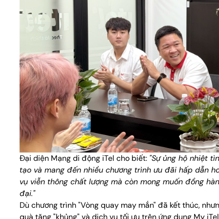
Đại diện Mạng di động iTel cho biết:
"Sự ủng hộ nhiệt tì
tạo và mang đến nhiều chương trình ưu đãi hấp dẫn hơn
vụ viễn thông chất lượng mà còn mong muốn đồng hành
đại."
Dù chương trình "Vòng quay may mắn" đã kết thúc, nhưng 
quà tặng "khủng" và dịch vụ tối ưu trên ứng dụng My iT