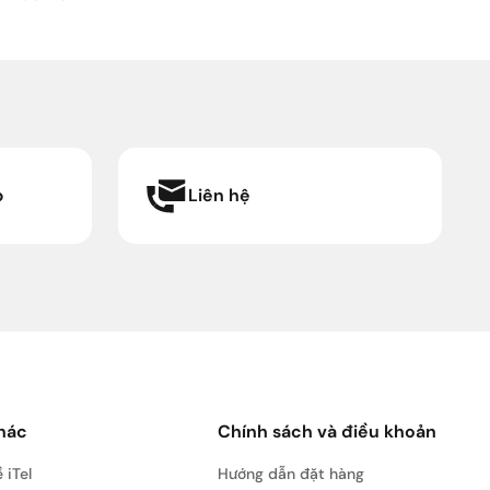
hác
Chính sách và điều khoản
 iTel
Hướng dẫn đặt hàng
n tức
Hướng dẫn thanh toán
uyển dụng
Chính sách vận chuyển
n đồ iTel
Chính sách đổi trả hàng
ở thành đối tác
Điều khoản sử dụng
Chính sách bảo vệ dữ liệu cá
nhân
Quy định tính cước cho thuê
bao iTel
Chính sách và điều khoản