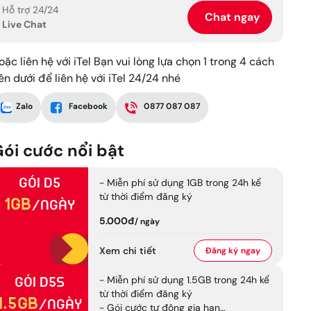
Hỗ trợ 24/24
Chat ngay
Live Chat
oặc liên hệ với iTel Bạn vui lòng lựa chọn 1 trong 4 cách
ên dưới để liên hệ với iTel 24/24 nhé
Zalo
Facebook
0877 087 087
ói cước nổi bật
Gói
D5
- Miễn phí sử dụng 1GB trong 24h kể
từ thời điểm đăng ký
1GB
/ngày
5.000đ
/
ngày
Xem chi tiết
Đăng ký
ngay
- Miễn phí sử dụng 1.5GB trong 24h kể
Gói
D5S
từ thời điểm đăng ký
1.5GB
/ngày
- Gói cước tự động gia hạn