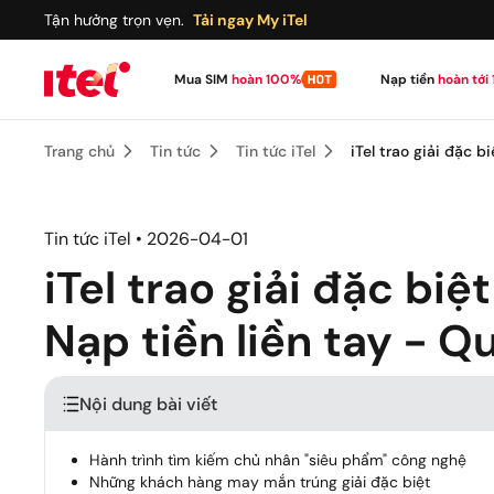
Tận hưởng trọn vẹn.
Tải ngay My iTel
Mua SIM
hoàn 100%
Nạp tiền
hoàn tới
Trang chủ
Tin tức
Tin tức iTel
iTel trao giải đặc 
Chọn số - Mua SIM
Kho SIM số đẹp, phong thủy
Tin tức iTel • 2026-04-01
Đệ Nhất SIM Data
SIÊU HỜI
iTel trao giải đặc bi
Nạp tiền liền tay - Q
SIM chọn số
SIÊU HOT
Nội dung bài viết
SIM phong thủy
SIÊU LỘC
Hành trình tìm kiếm chủ nhân "siêu phẩm" công nghệ
Những khách hàng may mắn trúng giải đặc biệt