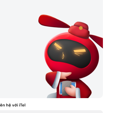
rợ nhanh chóng
iên hệ với iTel