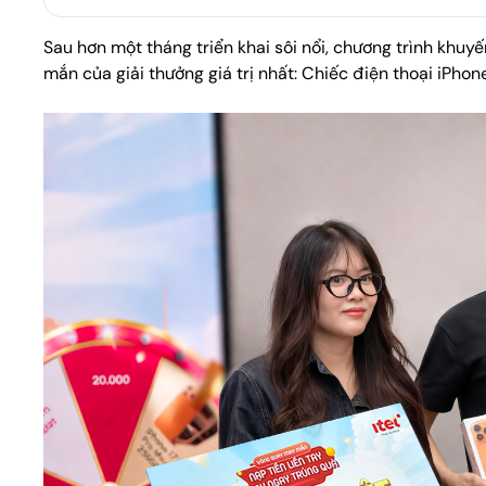
Sau hơn một tháng triển khai sôi nổi, chương trình khu
Mua số cố định
mắn của giải thưởng giá trị nhất: Chiếc điện thoại iPho
Đầu số cố định 777, đầu số 1900, tổng đài 