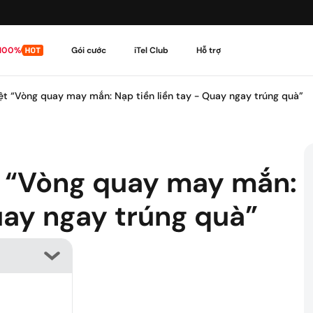
 100%
Gói cước
iTel Club
Hỗ trợ
biệt “Vòng quay may mắn: Nạp tiền liền tay - Quay ngay trúng quà”
Theo dõi đơn hàng
Cập nhật tình trạng đ
ệt “Vòng quay may mắn:
Tải ứng dụng My iTel
Mở My iTel - Một chạm 
uay ngay trúng quà”
Quy Trình Sử Dụng
Đơn giản, dễ hiểu, xem 