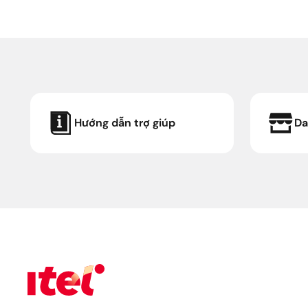
Website chính thức của Công ty Cổ phần
Viễn thông Di động Đông Dương Telecom.
Mã số doanh nghiệp: 0108115302 do Sở Kế
hoạch và Đầu tư Thành phố Hà Nội cấp lần
đầu ngày 03/01/2018, sửa đổi lần thứ 5
ngày 22/12/2021.
Chịu trách nhiệm nội dung: Ông Nguyễn
Hoàng Hải
Địa chỉ: B018, Tháp The Manor, Phường Từ
Liêm, Thành phố Hà Nội, Việt Nam