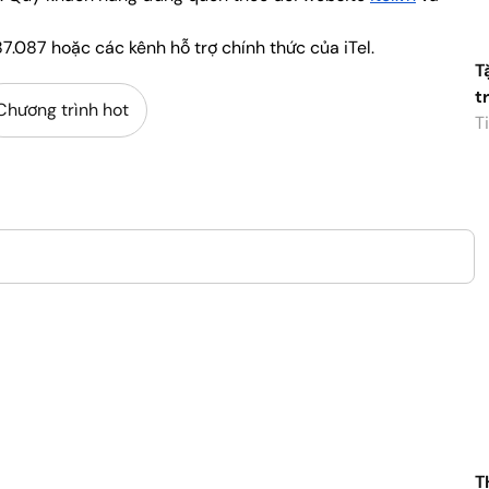
7.087 hoặc các kênh hỗ trợ chính thức của iTel.
Chương trình hot
T
C
D
Ti