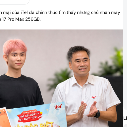
Câu hỏi thường gặp
Bạn hỏi, iTel trả lời
yến mại của iTel đã chính thức tìm thấy những chủ nhân may
ne 17 Pro Max 256GB.
ảo
Liên hệ
Giải đáp rõ ràng, hỗ t
L