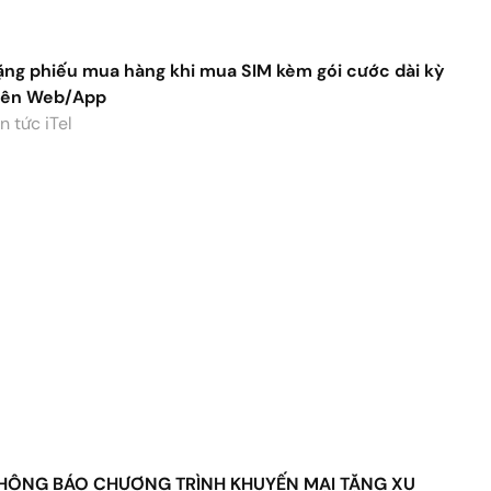
HÔNG BÁO CHƯƠNG TRÌNH KHUYẾN MẠI TẶNG XU
HO LÊN GÓI LẦN ĐẦU HOẶC GIA HẠN GÓI CƯỚC
ATA
n tức iTel