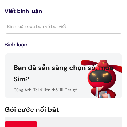
Viết bình luận
Bình luận của bạn về bài viết
Bình luận
Bạn đã sẵn sàng chọn số, mua
Sim?
Cùng Anh iTel đi liền thôiiiiii! Gét gô
Gói cước nổi bật
Gét gô!