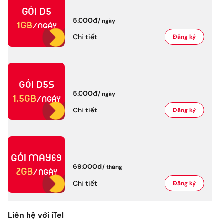
Gói
D5
5.000đ
/
ngày
1GB
/ngày
Chi tiết
Đăng ký
Gói
D5S
5.000đ
/
ngày
1.5GB
/ngày
Chi tiết
Đăng ký
Gói
MAY69
69.000đ
/
tháng
2GB
/ngày
Chi tiết
Đăng ký
Liên hệ với iTel