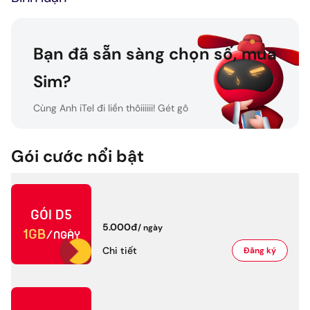
Bạn đã sẵn sàng chọn số, mua
Sim?
Cùng Anh iTel đi liền thôiiiiii! Gét gô
Gói cước nổi bật
Gét gô!
Gói
D5
5.000đ
/
ngày
1GB
/ngày
Chi tiết
Đăng ký