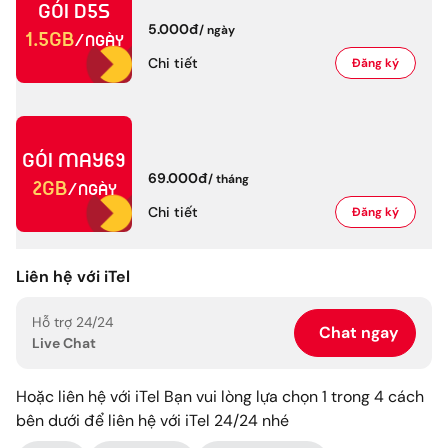
Gói
D5S
5.000đ
/
ngày
1.5GB
/ngày
Chi tiết
Đăng ký
Gói
MAY69
69.000đ
/
tháng
2GB
/ngày
Chi tiết
Đăng ký
Liên hệ với iTel
Hỗ trợ 24/24
Chat ngay
Live Chat
Hoặc liên hệ với iTel Bạn vui lòng lựa chọn 1 trong 4 cách
bên dưới để liên hệ với iTel 24/24 nhé