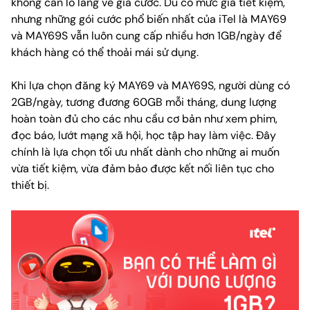
không cần lo lắng về giá cước. Dù có mức giá tiết kiệm,
nhưng những gói cước phổ biến nhất của iTel là MAY69
và MAY69S vẫn luôn cung cấp nhiều hơn 1GB/ngày để
khách hàng có thể thoải mái sử dụng.
Khi lựa chọn đăng ký MAY69 và MAY69S, người dùng có
2GB/ngày, tương đương 60GB mỗi tháng, dung lượng
hoàn toàn đủ cho các nhu cầu cơ bản như xem phim,
đọc báo, lướt mạng xã hội, học tập hay làm việc. Đây
chính là lựa chọn tối ưu nhất dành cho những ai muốn
vừa tiết kiệm, vừa đảm bảo được kết nối liên tục cho
thiết bị.