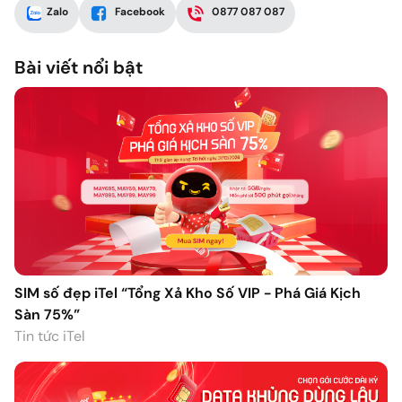
Zalo
Facebook
0877 087 087
Bài viết nổi bật
SIM số đẹp iTel “Tổng Xả Kho Số VIP - Phá Giá Kịch
Sàn 75%”
Tin tức iTel